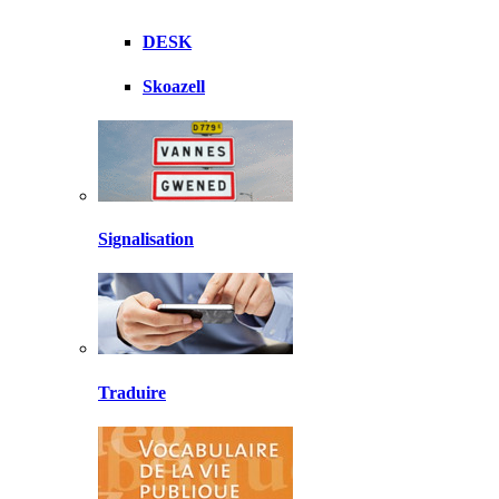
DESK
Skoazell
Signalisation
Traduire