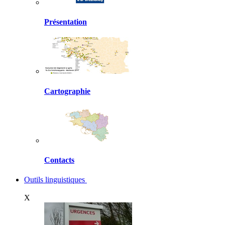
Présentation
Cartographie
Contacts
Outils linguistiques
X