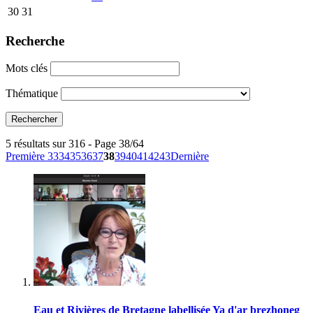
30
31
Recherche
Mots clés
Thématique
5 résultats sur 316 - Page 38/64
Première
33
34
35
36
37
38
39
40
41
42
43
Dernière
Eau et Rivières de Bretagne labellisée Ya d'ar brezhoneg