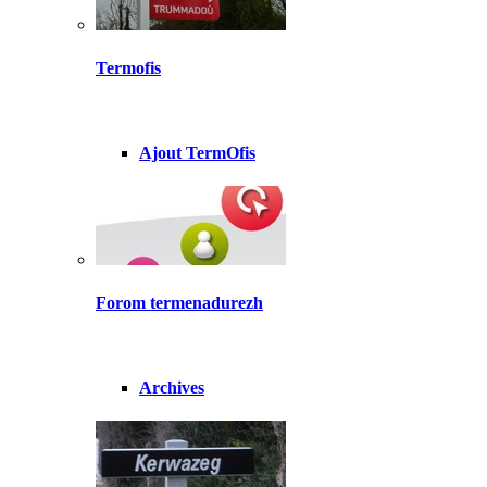
Termofis
Ajout TermOfis
Forom termenadurezh
Archives