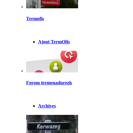
Termofis
Ajout TermOfis
Forom termenadurezh
Archives