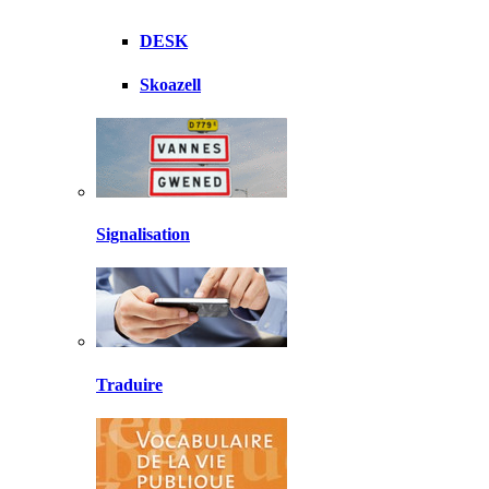
DESK
Skoazell
Signalisation
Traduire