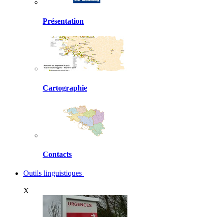
Présentation
Cartographie
Contacts
Outils linguistiques
X