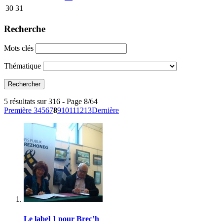
30
31
Recherche
Mots clés
Thématique
5 résultats sur 316 - Page 8/64
Première
3
4
5
6
7
8
9
10
11
12
13
Dernière
Le label 1 pour Brec’h