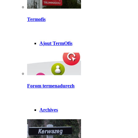
Termofis
Ajout TermOfis
Forom termenadurezh
Archives