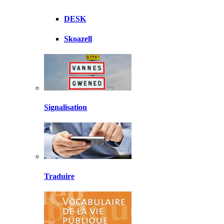
DESK
Skoazell
Signalisation
Traduire