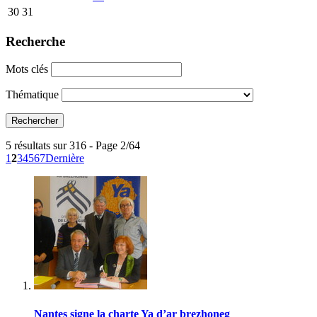
30
31
Recherche
Mots clés
Thématique
5 résultats sur 316 - Page 2/64
1
2
3
4
5
6
7
Dernière
Nantes signe la charte Ya d’ar brezhoneg