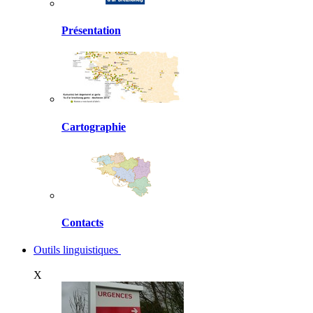
Présentation
Cartographie
Contacts
Outils linguistiques
X