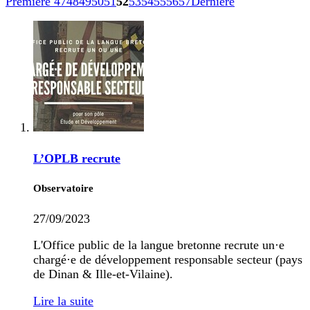
Première
47
48
49
50
51
52
53
54
55
56
57
Dernière
L’OPLB recrute
Observatoire
27/09/2023
L'Office public de la langue bretonne recrute un·e
chargé·e de développement responsable secteur (pays
de Dinan & Ille-et-Vilaine).
Lire la suite