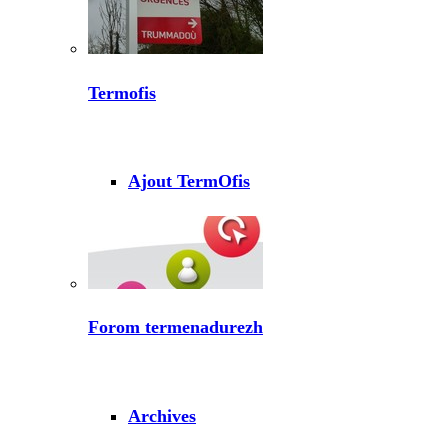
Termofis
Ajout TermOfis
Forom termenadurezh
Archives