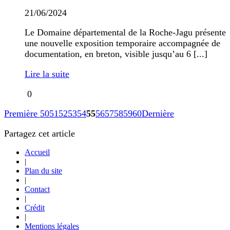
21/06/2024
Le Domaine départemental de la Roche-Jagu présente
une nouvelle exposition temporaire accompagnée de
documentation, en breton, visible jusqu’au 6 [...]
Lire la suite
0
Première
50
51
52
53
54
55
56
57
58
59
60
Dernière
Partagez cet article
Accueil
|
Plan du site
|
Contact
|
Crédit
|
Mentions légales