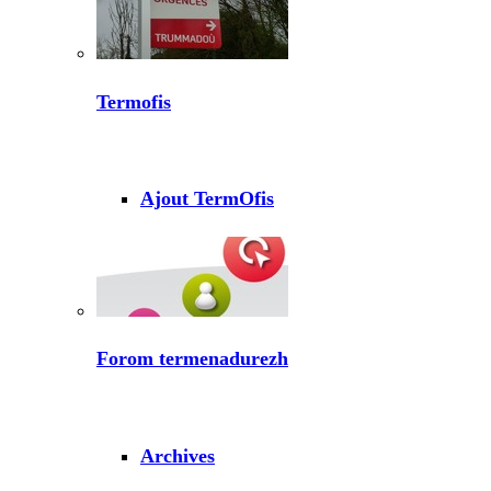
Termofis
Ajout TermOfis
Forom termenadurezh
Archives