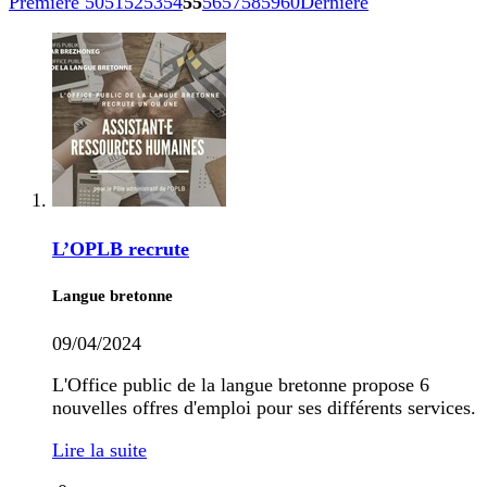
Première
50
51
52
53
54
55
56
57
58
59
60
Dernière
L’OPLB recrute
Langue bretonne
09/04/2024
L'Office public de la langue bretonne propose 6
nouvelles offres d'emploi pour ses différents services.
Lire la suite