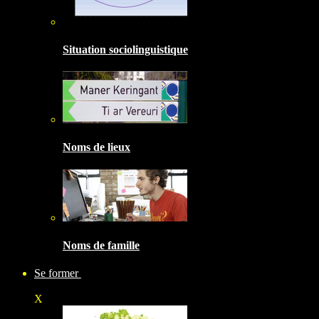
Situation sociolinguistique
Noms de lieux
Noms de famille
Se former
X