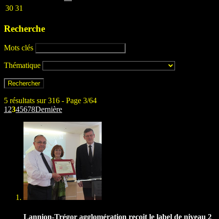
30
31
Recherche
Mots clés
Thématique
5 résultats sur 316 - Page 3/64
1
2
3
4
5
6
7
8
Dernière
Lannion-Trégor agglomération reçoit le label de niveau 2