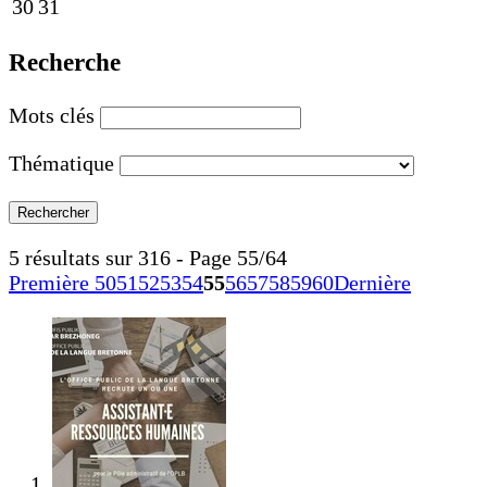
30
31
Recherche
Mots clés
Thématique
5 résultats sur 316 - Page 55/64
Première
50
51
52
53
54
55
56
57
58
59
60
Dernière