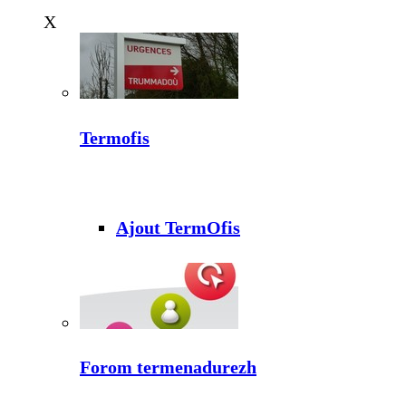
X
Termofis
Ajout TermOfis
Forom termenadurezh