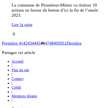
La commune de Plounéour-Ménez va réaliser 10
actions en faveur du breton d’ici la fin de l’année
2023.
Lire la suite
0
Première
41
42
43
44
45
46
47
48
49
50
51
Dernière
Partagez cet article
Accueil
|
Plan du site
|
Contact
|
Crédit
|
Mentions légales
|