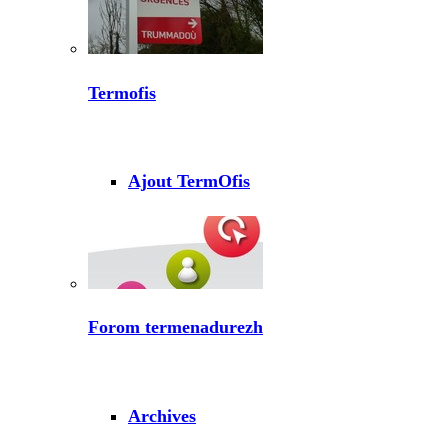
Termofis
Ajout TermOfis
Forom termenadurezh
Archives