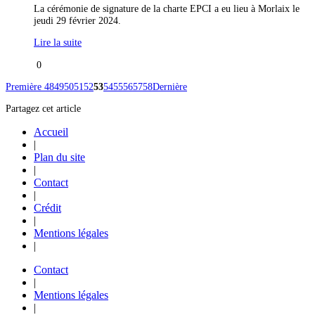
La cérémonie de signature de la charte EPCI a eu lieu à Morlaix le
jeudi 29 février 2024.
Lire la suite
0
Première
48
49
50
51
52
53
54
55
56
57
58
Dernière
Partagez cet article
Accueil
|
Plan du site
|
Contact
|
Crédit
|
Mentions légales
|
Contact
|
Mentions légales
|