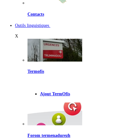
Contacts
Outils linguistiques
X
Termofis
Ajout TermOfis
Forom termenadurezh