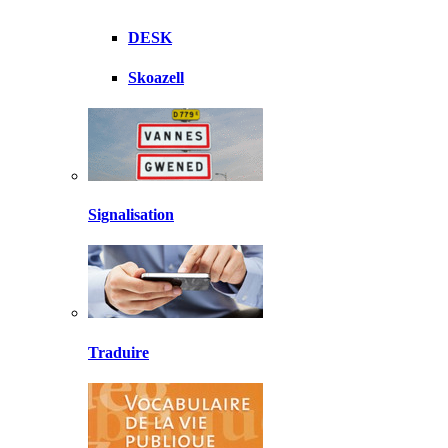
DESK
Skoazell
Signalisation
Traduire