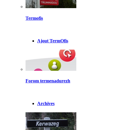
Termofis
Ajout TermOfis
Forom termenadurezh
Archives