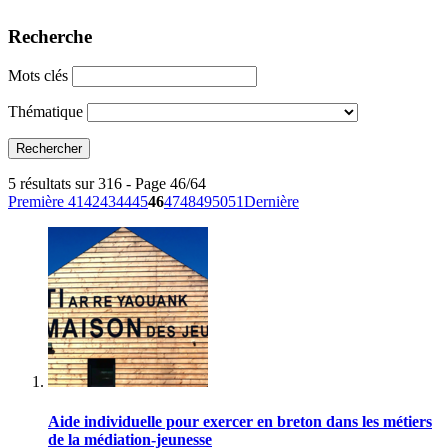
Recherche
Mots clés
Thématique
5 résultats sur 316 - Page 46/64
Première
41
42
43
44
45
46
47
48
49
50
51
Dernière
Aide individuelle pour exercer en breton dans les métiers
de la médiation-jeunesse