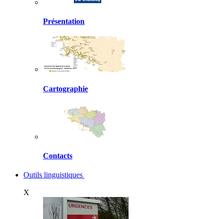
Présentation
Cartographie
Contacts
Outils linguistiques
X