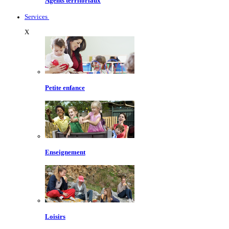
Agents territoriaux
Services
X
Petite enfance
Enseignement
Loisirs