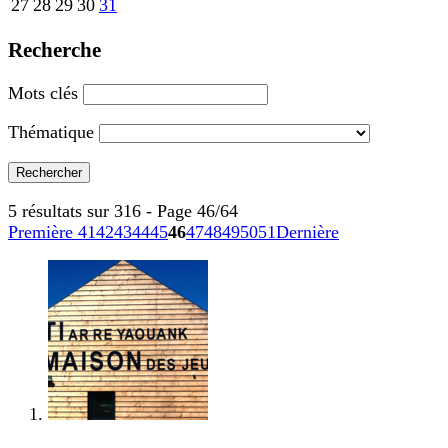
27
28
29
30
31
Recherche
Mots clés
Thématique
5 résultats sur 316 - Page 46/64
Première
41
42
43
44
45
46
47
48
49
50
51
Dernière