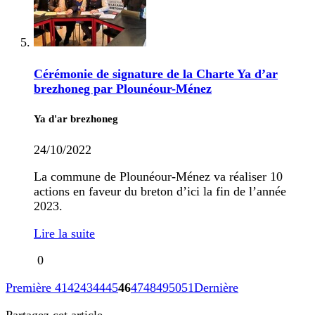
Cérémonie de signature de la Charte Ya d’ar
brezhoneg par Plounéour-Ménez
Ya d'ar brezhoneg
24/10/2022
La commune de Plounéour-Ménez va réaliser 10
actions en faveur du breton d’ici la fin de l’année
2023.
Lire la suite
0
Première
41
42
43
44
45
46
47
48
49
50
51
Dernière
Partagez cet article