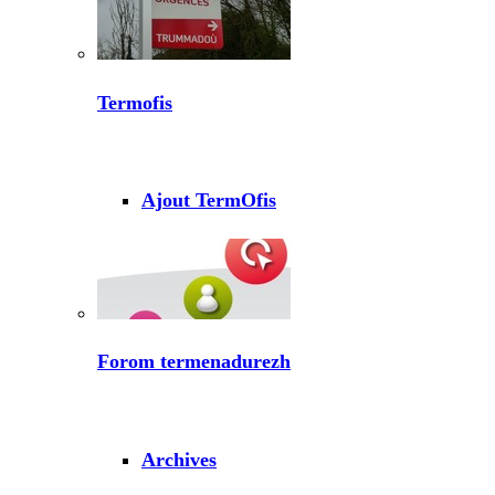
Termofis
Ajout TermOfis
Forom termenadurezh
Archives