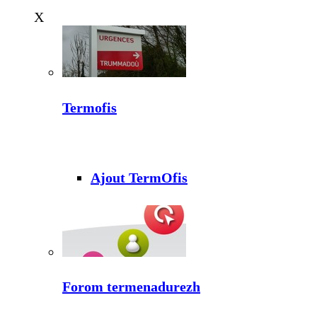
X
Termofis
Ajout TermOfis
Forom termenadurezh