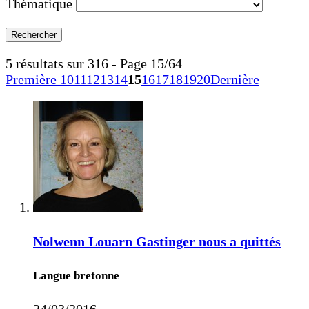
Thématique
5 résultats sur 316 - Page 15/64
Première
10
11
12
13
14
15
16
17
18
19
20
Dernière
Nolwenn Louarn Gastinger nous a quittés
Langue bretonne