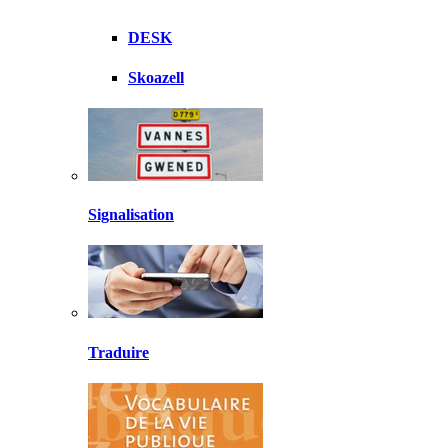
DESK
Skoazell
Signalisation
Traduire