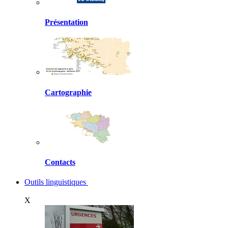
Présentation
Cartographie
Contacts
Outils linguistiques
X