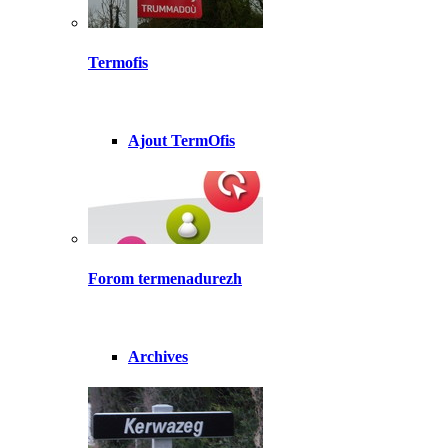
Termofis
Ajout TermOfis
Forom termenadurezh
Archives