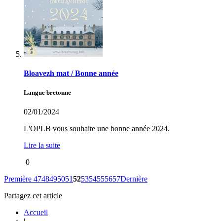
Bloavezh mat / Bonne année
Langue bretonne
02/01/2024
L'OPLB vous souhaite une bonne année 2024.
Lire la suite
0
Première
47
48
49
50
51
52
53
54
55
56
57
Dernière
Partagez cet article
Accueil