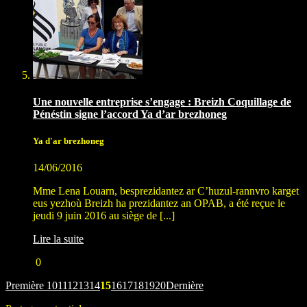
Une nouvelle entreprise s’engage : Breizh Coquillage de
Pénéstin signe l’accord Ya d’ar brezhoneg
Ya d'ar brezhoneg
14/06/2016
Mme Lena Louarn, besprezidantez ar C’huzul-rannvro karget
eus yezhoù Breizh ha prezidantez an OPAB, a été reçue le
jeudi 9 juin 2016 au siège de [...]
Lire la suite
0
Première
10
11
12
13
14
15
16
17
18
19
20
Dernière