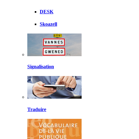
DESK
Skoazell
Signalisation
Traduire