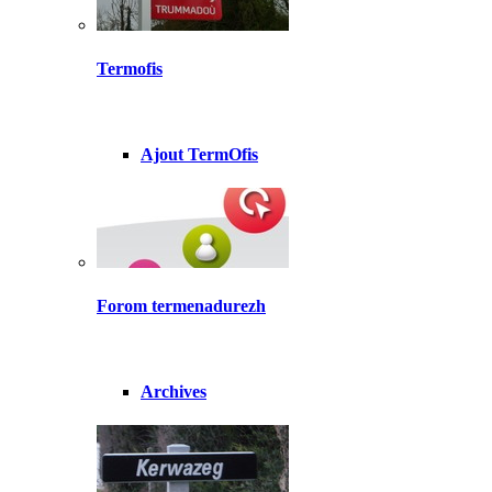
Termofis
Ajout TermOfis
Forom termenadurezh
Archives