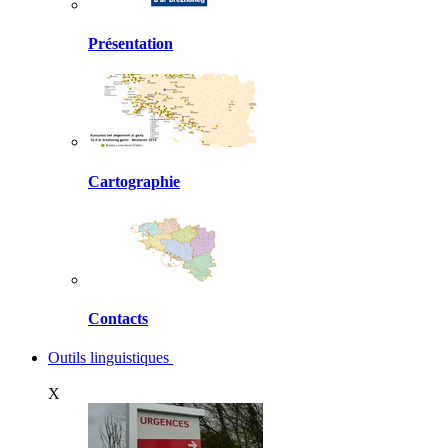
Présentation
Cartographie
Contacts
Outils linguistiques
X