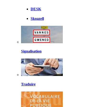
DESK
Skoazell
Signalisation
Traduire