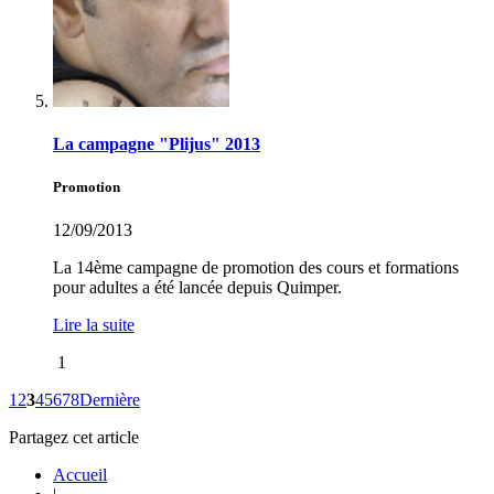
La campagne "Plijus" 2013
Promotion
12/09/2013
La 14ème campagne de promotion des cours et formations
pour adultes a été lancée depuis Quimper.
Lire la suite
1
1
2
3
4
5
6
7
8
Dernière
Partagez cet article
Accueil