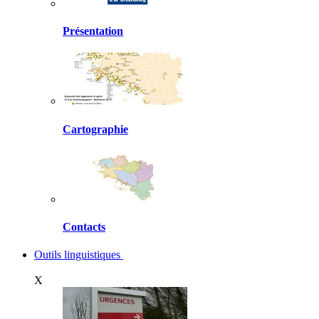
Présentation
Cartographie
Contacts
Outils linguistiques
X