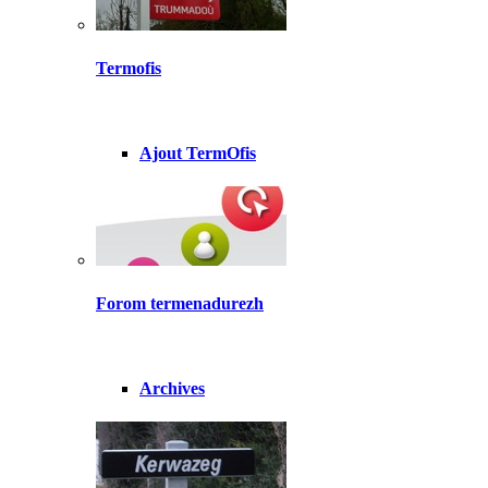
Termofis
Ajout TermOfis
Forom termenadurezh
Archives