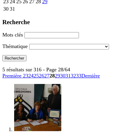
23
24
25
26
27
28
29
30
31
Recherche
Mots clés
Thématique
5 résultats sur 316 - Page 28/64
Première
23
24
25
26
27
28
29
30
31
32
33
Dernière