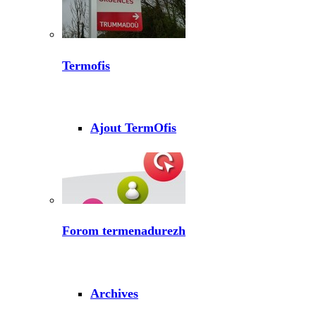
Termofis
Ajout TermOfis
Forom termenadurezh
Archives