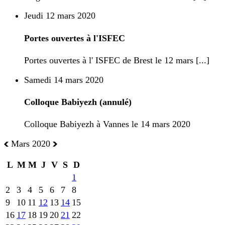
Jeudi 12 mars 2020
Portes ouvertes à l'ISFEC
Portes ouvertes à l' ISFEC de Brest le 12 mars [...]
Samedi 14 mars 2020
Colloque Babiyezh (annulé)
Colloque Babiyezh à Vannes le 14 mars 2020
Mars 2020
L
M
M
J
V
S
D
1
2
3
4
5
6
7
8
9
10
11
12
13
14
15
16
17
18
19
20
21
22