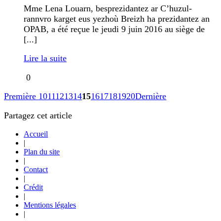
Mme Lena Louarn, besprezidantez ar C’huzul-
rannvro karget eus yezhoù Breizh ha prezidantez an
OPAB, a été reçue le jeudi 9 juin 2016 au siège de
[...]
Lire la suite
0
Première
10
11
12
13
14
15
16
17
18
19
20
Dernière
Partagez cet article
Accueil
|
Plan du site
|
Contact
|
Crédit
|
Mentions légales
|