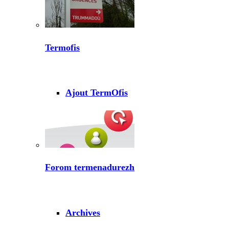
Termofis
Ajout TermOfis
Forom termenadurezh
Archives