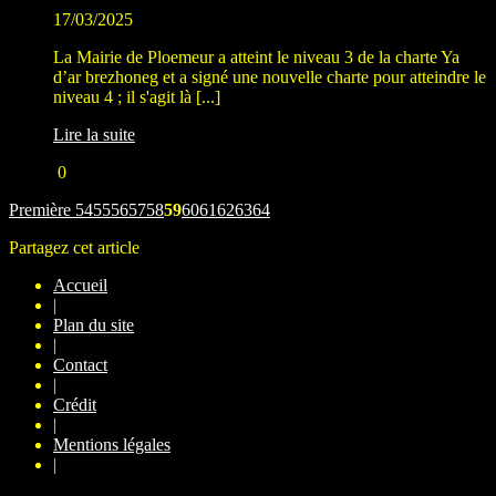
17/03/2025
La Mairie de Ploemeur a atteint le niveau 3 de la charte Ya
d’ar brezhoneg et a signé une nouvelle charte pour atteindre le
niveau 4 ; il s'agit là [...]
Lire la suite
0
Première
54
55
56
57
58
59
60
61
62
63
64
Partagez cet article
Accueil
|
Plan du site
|
Contact
|
Crédit
|
Mentions légales
|