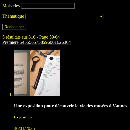
Mots clés
Thématique
5 résultats sur 316 - Page 59/64
Première
54
55
56
57
58
59
60
61
62
63
64
Une exposition pour découvrir la vie des musées à Vannes
Exposition
30/01/2025