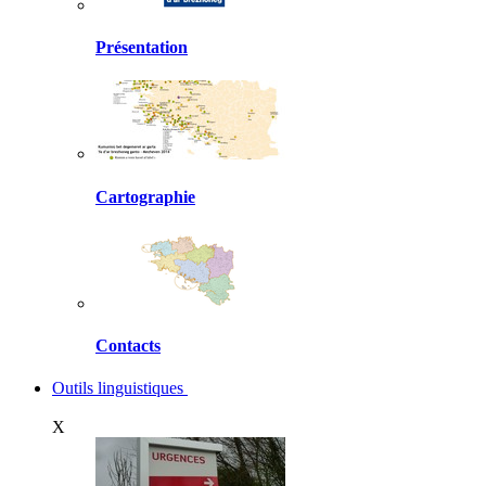
Présentation
Cartographie
Contacts
Outils linguistiques
X