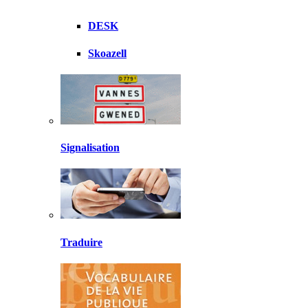
DESK
Skoazell
Signalisation
Traduire