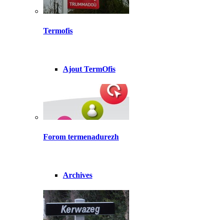
Termofis
Ajout TermOfis
Forom termenadurezh
Archives