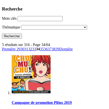
Recherche
Mots clés
Thématique
5 résultats sur 316 - Page 34/64
Première
29
30
31
32
33
34
35
36
37
38
39
Dernière
Campagne de promotion Plijus 2019