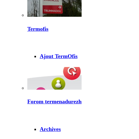
Termofis
Ajout TermOfis
Forom termenadurezh
Archives