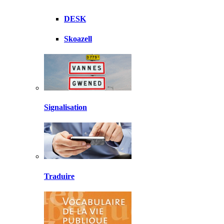
DESK
Skoazell
Signalisation
Traduire