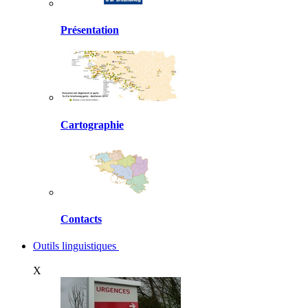
Présentation
Cartographie
Contacts
Outils linguistiques
X