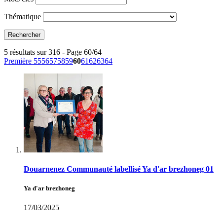
Thématique
5 résultats sur 316 - Page 60/64
Première
55
56
57
58
59
60
61
62
63
64
Douarnenez Communauté labellisé Ya d'ar brezhoneg 01
Ya d'ar brezhoneg
17/03/2025