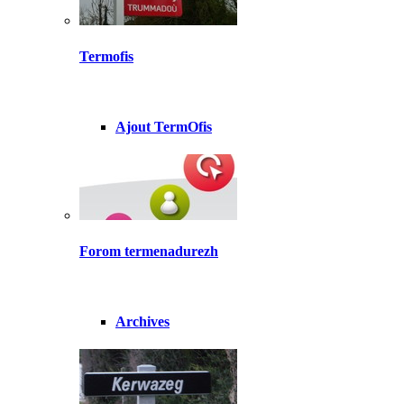
Termofis
Ajout TermOfis
Forom termenadurezh
Archives