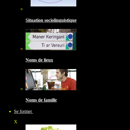
Situation sociolinguistique
Noms de lieux
Noms de famille
Se former
X