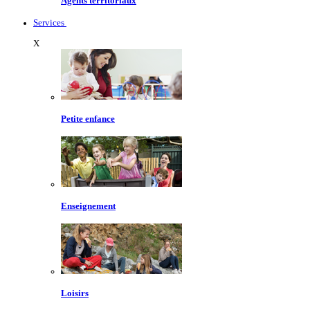
Agents territoriaux
Services
X
Petite enfance
Enseignement
Loisirs