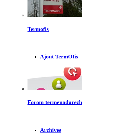
Termofis
Ajout TermOfis
Forom termenadurezh
Archives