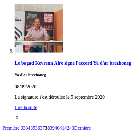
Le bagad Kevrenn Alre signe l'accord Ya d'ar brezhoneg
Ya d'ar brezhoneg
08/09/2020
La signature s'est déroulée le 5 septembre 2020
Lire la suite
0
Première
33
34
35
36
37
38
39
40
41
42
43
Dernière