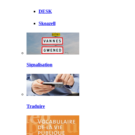
DESK
Skoazell
Signalisation
Traduire