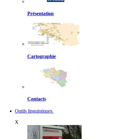
Présentation
Cartographie
Contacts
Outils linguistiques
X