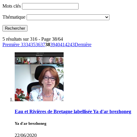
Mots clés
Thématique
5 résultats sur 316 - Page 38/64
Première
33
34
35
36
37
38
39
40
41
42
43
Dernière
Eau et Rivières de Bretagne labellisée Ya d'ar brezhoneg
Ya d'ar brezhoneg
22/06/2020