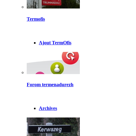
Termofis
Ajout TermOfis
Forom termenadurezh
Archives