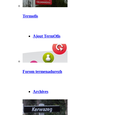
Termofis
Ajout TermOfis
Forom termenadurezh
Archives