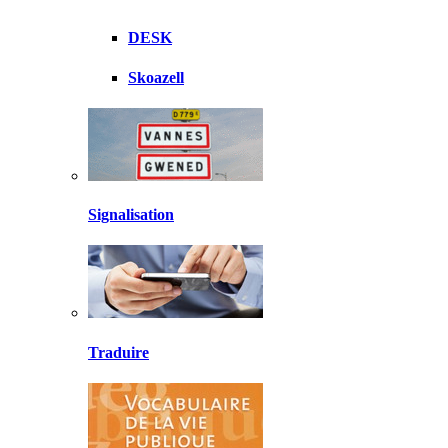
DESK
Skoazell
Signalisation
Traduire