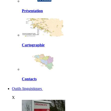
Présentation
Cartographie
Contacts
Outils linguistiques
X