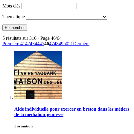
Mots clés
Thématique
5 résultats sur 316 - Page 46/64
Première
41
42
43
44
45
46
47
48
49
50
51
Dernière
Aide individuelle pour exercer en breton dans les métiers
de la médiation-jeunesse
Formation