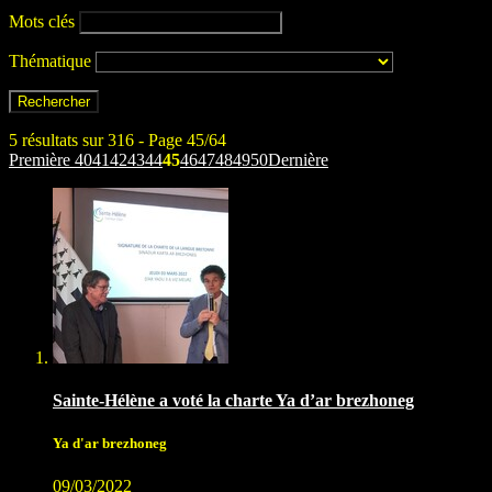
Mots clés
Thématique
5 résultats sur 316 - Page 45/64
Première
40
41
42
43
44
45
46
47
48
49
50
Dernière
Sainte-Hélène a voté la charte Ya d’ar brezhoneg
Ya d'ar brezhoneg
09/03/2022