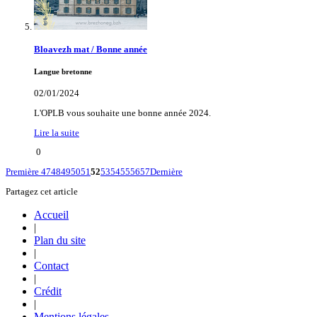
Bloavezh mat / Bonne année
Langue bretonne
02/01/2024
L'OPLB vous souhaite une bonne année 2024.
Lire la suite
0
Première
47
48
49
50
51
52
53
54
55
56
57
Dernière
Partagez cet article
Accueil
|
Plan du site
|
Contact
|
Crédit
|
Mentions légales