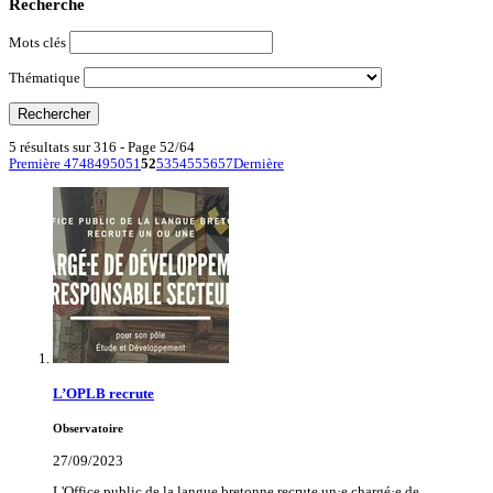
Recherche
Mots clés
Thématique
5 résultats sur 316 - Page 52/64
Première
47
48
49
50
51
52
53
54
55
56
57
Dernière
L’OPLB recrute
Observatoire
27/09/2023
L'Office public de la langue bretonne recrute un·e chargé·e de