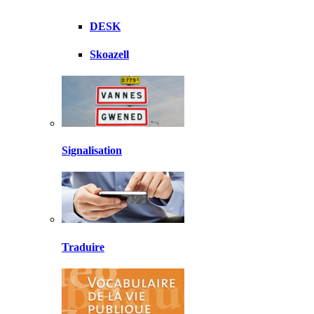
DESK
Skoazell
Signalisation
Traduire