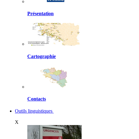
Présentation
Cartographie
Contacts
Outils linguistiques
X