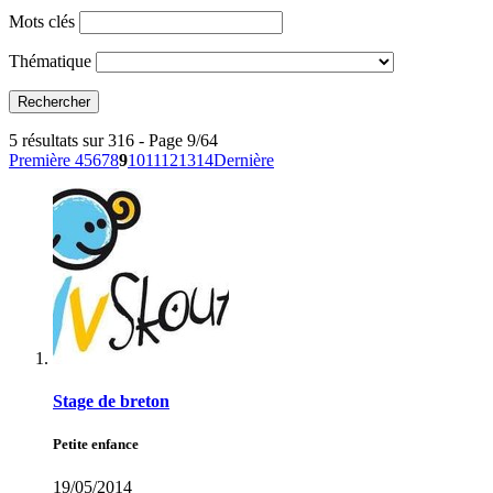
Mots clés
Thématique
5 résultats sur 316 - Page 9/64
Première
4
5
6
7
8
9
10
11
12
13
14
Dernière
Stage de breton
Petite enfance
19/05/2014