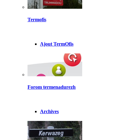
Termofis
Ajout TermOfis
Forom termenadurezh
Archives