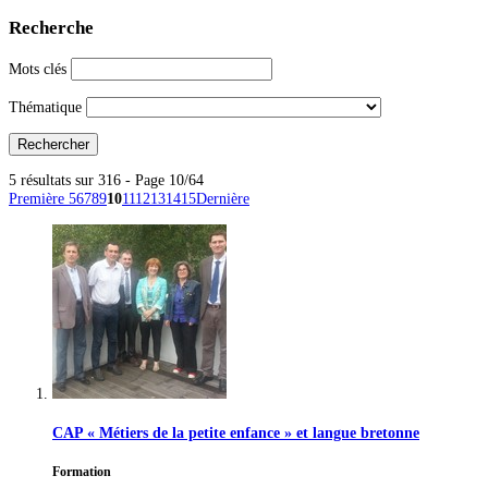
Recherche
Mots clés
Thématique
5 résultats sur 316 - Page 10/64
Première
5
6
7
8
9
10
11
12
13
14
15
Dernière
CAP « Métiers de la petite enfance » et langue bretonne
Formation