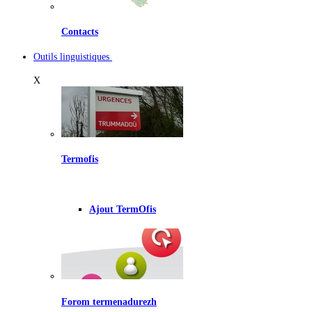
Contacts
Outils linguistiques
X
Termofis
Ajout TermOfis
Forom termenadurezh