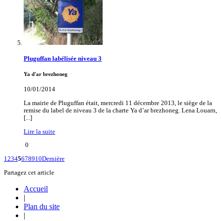
Pluguffan labélisée niveau 3
Ya d'ar brezhoneg
10/01/2014
La mairie de Pluguffan était, mercredi 11 décembre 2013, le siège de la
remise du label de niveau 3 de la charte Ya d’ar brezhoneg. Lena Louarn,
[...]
Lire la suite
0
1
2
3
4
5
6
7
8
9
10
Dernière
Partagez cet article
Accueil
|
Plan du site
|