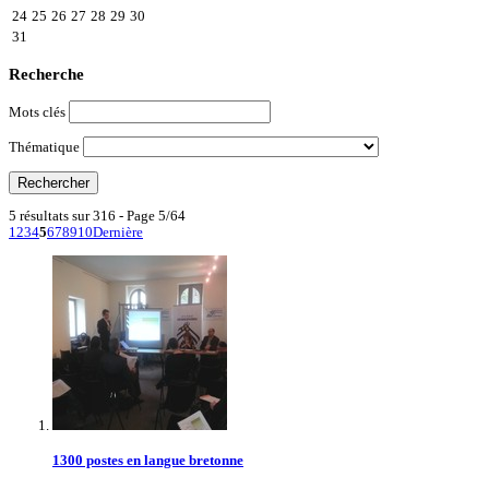
24
25
26
27
28
29
30
31
Recherche
Mots clés
Thématique
5 résultats sur 316 - Page 5/64
1
2
3
4
5
6
7
8
9
10
Dernière
1300 postes en langue bretonne