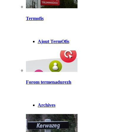
Termofis
Ajout TermOfis
Forom termenadurezh
Archives