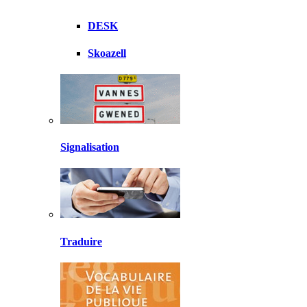
DESK
Skoazell
Signalisation
Traduire