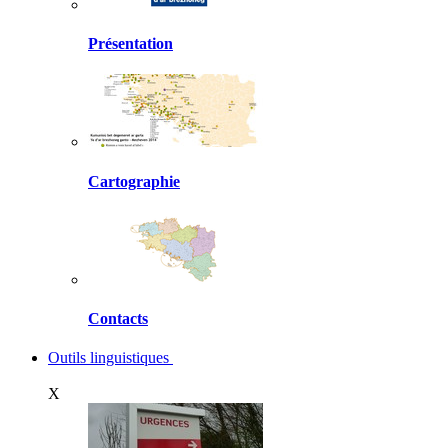
Présentation
Cartographie
Contacts
Outils linguistiques
X