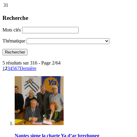
31
Recherche
Mots clés
Thématique
5 résultats sur 316 - Page 2/64
1
2
3
4
5
6
7
Dernière
Nantes signe la charte Ya d’ar brezhoneg