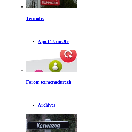
Termofis
Ajout TermOfis
Forom termenadurezh
Archives