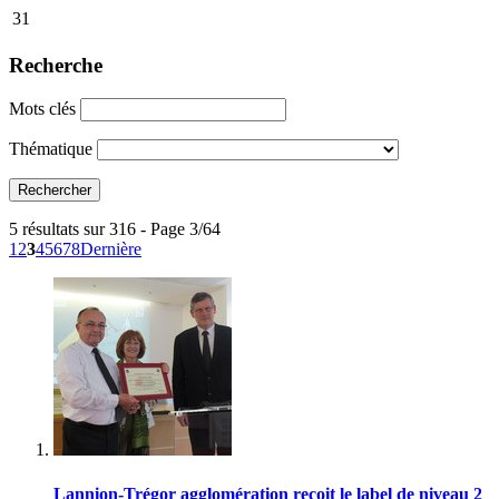
31
Recherche
Mots clés
Thématique
5 résultats sur 316 - Page 3/64
1
2
3
4
5
6
7
8
Dernière
Lannion-Trégor agglomération reçoit le label de niveau 2