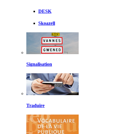
DESK
Skoazell
Signalisation
Traduire