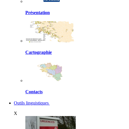
Présentation
Cartographie
Contacts
Outils linguistiques
X