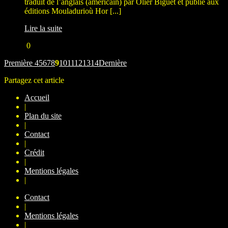
traduit de l’anglais (américain) par Olier Biguet et publié aux
éditions Mouladurioù Hor [...]
Lire la suite
0
Première
4
5
6
7
8
9
10
11
12
13
14
Dernière
Partagez cet article
Accueil
|
Plan du site
|
Contact
|
Crédit
|
Mentions légales
|
Contact
|
Mentions légales
|