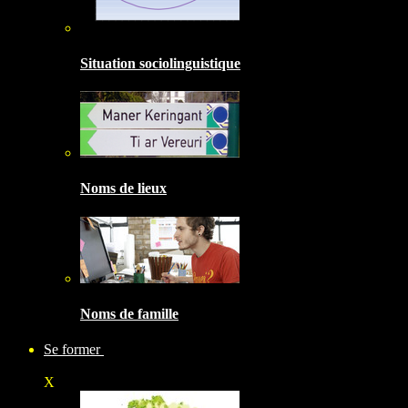
Situation sociolinguistique
Noms de lieux
Noms de famille
Se former
X