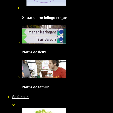
Situation sociolinguistique
Noms de lieux
Noms de famille
Se former
X