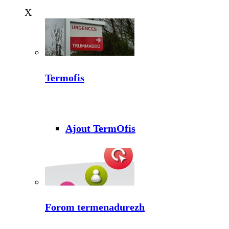
X
Termofis
Ajout TermOfis
Forom termenadurezh