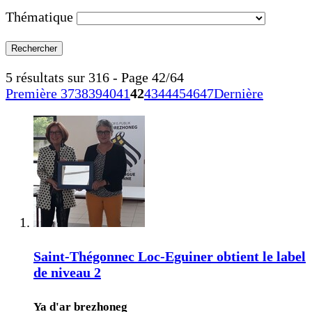
Thématique
5 résultats sur 316 - Page 42/64
Première
37
38
39
40
41
42
43
44
45
46
47
Dernière
Saint-Thégonnec Loc-Eguiner obtient le label
de niveau 2
Ya d'ar brezhoneg