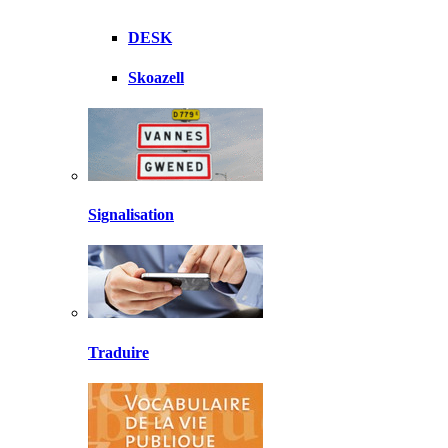
DESK
Skoazell
Signalisation
Traduire