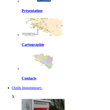
Présentation
Cartographie
Contacts
Outils linguistiques
X