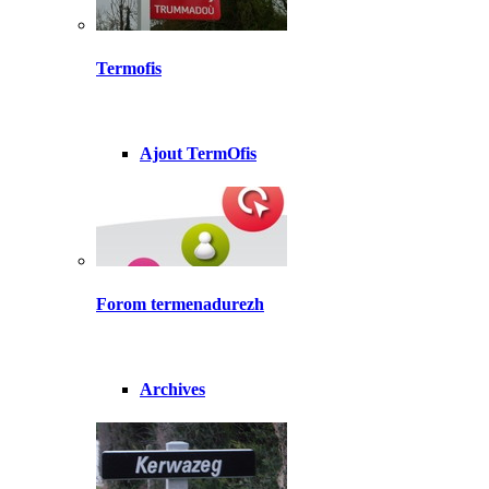
Termofis
Ajout TermOfis
Forom termenadurezh
Archives