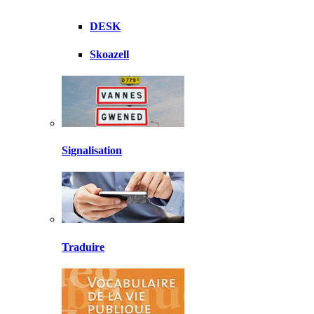
DESK
Skoazell
Signalisation
Traduire