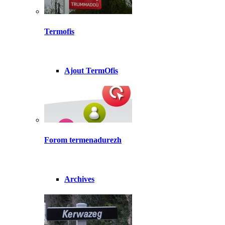
Termofis
Ajout TermOfis
Forom termenadurezh
Archives