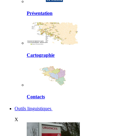
Présentation
Cartographie
Contacts
Outils linguistiques
X