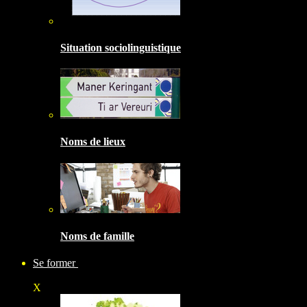
Situation sociolinguistique
Noms de lieux
Noms de famille
Se former
X