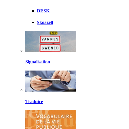
DESK
Skoazell
Signalisation
Traduire