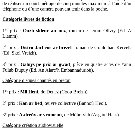
de réaliser un court-métrage de cinq minutes maximum à l’aide d’un
téléphone ou d’une caméra pouvant tenir dans la poche.
Catégorie
livres de fiction
er
1
prix :
Ouzh skleur an noz
, roman de Jerom Olivry (Ed. Al
Liamm).
e
2
prix :
Distro Jarl eus ar brezel
,
roman de Goulc’han Kervella
(Ed. Skol Vreizh).
e
3
prix :
Galnys pe priz ar gwad
,
pièce en quatre actes de Yann-
Fulub Dupuy (Ed. An Alarc’h Embannadurioù).
Catégorie disques chantés en breton
er
1
prix :
Mil Hent
,
de Denez (Coop Breizh).
e
2
prix :
Kan ar bed
,
œuvre collective (Bannoù-Heol).
e
3
prix :
A-dreñv ar vrumenn
,
de Möhrkvlth (Asgard Hass).
Catégorie création audiovisuelle