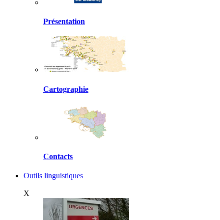
Présentation
Cartographie
Contacts
Outils linguistiques
X