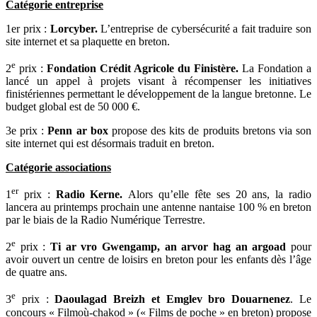
Catégorie entreprise
1er prix :
Lorcyber.
L’entreprise de cybersécurité a fait traduire son
site internet et sa plaquette en breton.
e
2
prix :
Fondation Crédit Agricole du Finistère.
La Fondation a
lancé un appel à projets visant à récompenser les initiatives
finistériennes permettant le développement de la langue bretonne. Le
budget global est de 50 000 €.
3e prix :
Penn ar box
propose des kits de produits bretons via son
site internet qui est désormais traduit en breton.
Catégorie associations
er
1
prix :
Radio Kerne.
Alors qu’elle fête ses 20 ans, la radio
lancera au printemps prochain une antenne nantaise 100 % en breton
par le biais de la Radio Numérique Terrestre.
e
2
prix :
Ti ar vro Gwengamp, an arvor hag an argoad
pour
avoir ouvert un centre de loisirs en breton pour les enfants dès l’âge
de quatre ans.
e
3
prix :
Daoulagad Breizh et Emglev bro Douarnenez
. Le
concours « Filmoù-chakod » (« Films de poche » en breton) propose