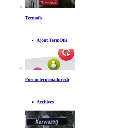
Termofis
Ajout TermOfis
Forom termenadurezh
Archives