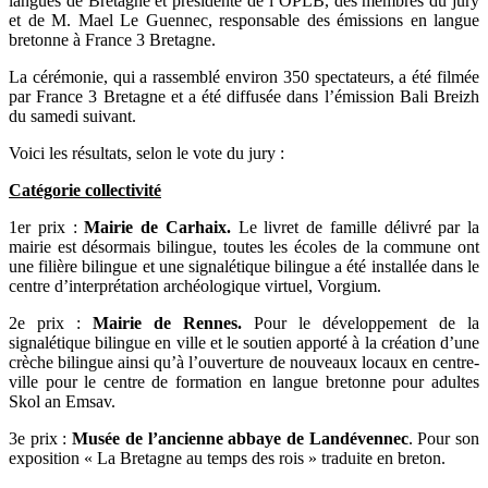
langues de Bretagne et présidente de l’OPLB, des membres du jury
et de M. Mael Le Guennec, responsable des émissions en langue
bretonne à France 3 Bretagne.
La cérémonie, qui a rassemblé environ 350 spectateurs, a été filmée
par France 3 Bretagne et a été diffusée dans l’émission Bali Breizh
du samedi suivant.
Voici les résultats, selon le vote du jury :
Catégorie collectivité
1er prix :
Mairie de Carhaix.
Le livret de famille délivré par la
mairie est désormais bilingue, toutes les écoles de la commune ont
une filière bilingue et une signalétique bilingue a été installée dans le
centre d’interprétation archéologique virtuel, Vorgium.
2e prix :
Mairie de Rennes.
Pour le développement de la
signalétique bilingue en ville et le soutien apporté à la création d’une
crèche bilingue ainsi qu’à l’ouverture de nouveaux locaux en centre-
ville pour le centre de formation en langue bretonne pour adultes
Skol an Emsav.
3e prix :
Musée de l’ancienne abbaye de Landévennec
. Pour son
exposition « La Bretagne au temps des rois » traduite en breton.