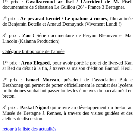
er
1
prix :
Gwallzarvoud ar fisel / L’accident de M. Fisel
,
documentaire de Sébastien Le Guillou (26’ - France 3 Bretagne).
e
2
prix :
Ar pevarad kerniel / Le quatuor à cornes
, film animée
de Benjamin Botella et Arnaud Demuynck (Vivement Lundi !).
e
3
prix :
Zao !
Série documentaire de Perynn Bleunven et Mai
Lincoln (Kalanna Production).
Catégorie brittophone de l’année
er
1
prix :
Arno Elegoed
, pour avoir porté le projet de livre-cd Kan
ar Bed du début à la fin, à travers sa maison d’édition Bannoù-Heol.
e
2
prix :
Ismael Morvan
, président de l’association Bak e
Brezhoneg qui permet de porter officiellement le combat des lycéens
brittophones souhaitant passer toutes les épreuves du baccalauréat en
breton.
e
3
prix :
Paskal Nignol
qui œuvre au développement du breton au
Musée de Bretagne à Rennes, à travers des visites guidées et des
ateliers de discussion.
retour à la liste des actualités