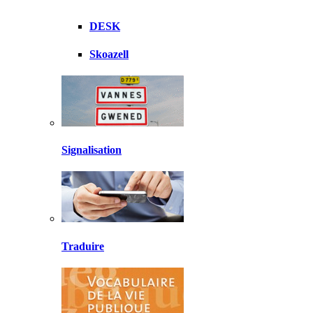
DESK
Skoazell
Signalisation
Traduire