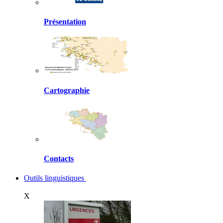
Présentation
Cartographie
Contacts
Outils linguistiques
X