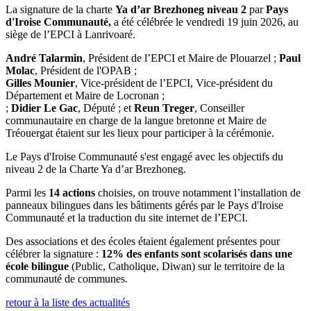
La signature de la charte
Ya d’ar Brezhoneg niveau 2
par
Pays
d'Iroise Communauté,
a été célébrée le vendredi 19 juin 2026, au
siège de l’EPCI à Lanrivoaré.
André Talarmin
, Président de l’EPCI et Maire de Plouarzel ;
Paul
Molac
, Président de l'OPAB ;
Gilles Mounier
, Vice-président de l’EPCI, Vice-président du
Département et Maire de Locronan ;
;
Didier Le Gac
, Député ; et
Reun Treger
, Conseiller
communautaire en charge de la langue bretonne et Maire de
Tréouergat étaient sur les lieux pour participer à la cérémonie.
Le Pays d'Iroise Communauté s'est engagé avec les objectifs du
niveau 2 de la Charte Ya d’ar Brezhoneg.
Parmi les
14 actions
choisies, on trouve notamment l’installation de
panneaux bilingues dans les bâtiments gérés par le Pays d'Iroise
Communauté et la traduction du site internet de l’EPCI.
Des associations et des écoles étaient également présentes pour
célébrer la signature :
12% des enfants sont scolarisés dans une
école bilingue
(Public, Catholique, Diwan) sur le territoire de la
communauté de communes.
retour à la liste des actualités