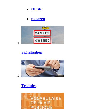
DESK
Skoazell
Signalisation
Traduire