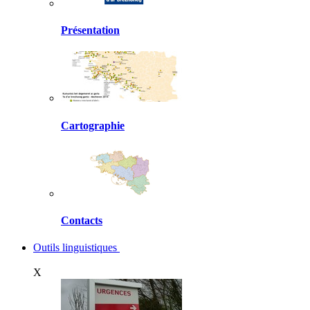
Présentation
Cartographie
Contacts
Outils linguistiques
X