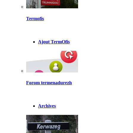
Termofis
Ajout TermOfis
Forom termenadurezh
Archives