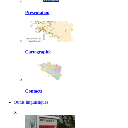
Présentation
Cartographie
Contacts
Outils linguistiques
X