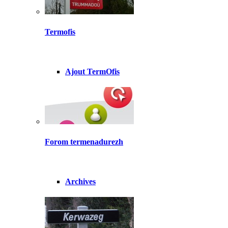
Termofis
Ajout TermOfis
Forom termenadurezh
Archives