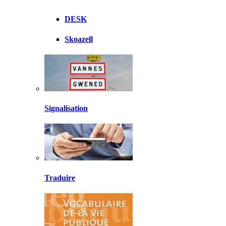
DESK
Skoazell
Signalisation
Traduire