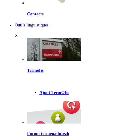
Contacts
Outils linguistiques
X
Termofis
Ajout TermOfis
Forom termenadurezh