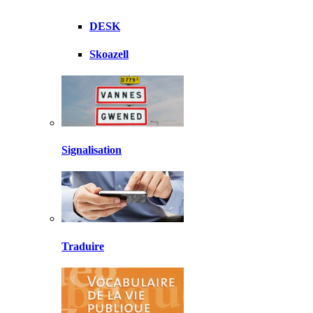
DESK
Skoazell
Signalisation
Traduire