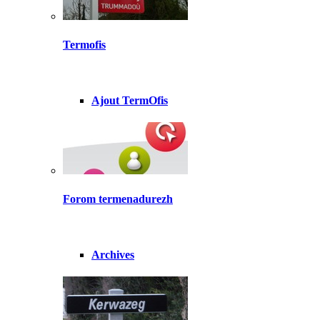
Termofis
Ajout TermOfis
Forom termenadurezh
Archives