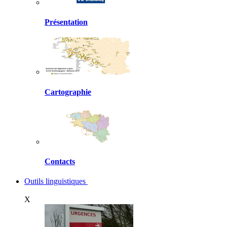
Présentation
Cartographie
Contacts
Outils linguistiques
X