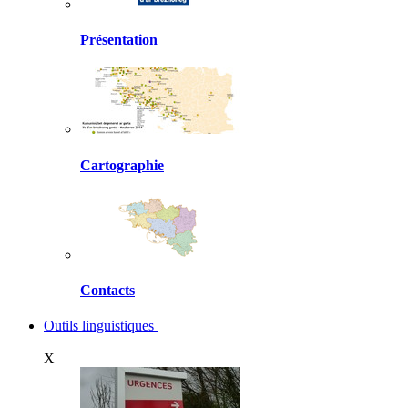
Présentation
Cartographie
Contacts
Outils linguistiques
X