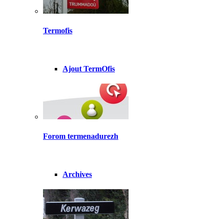
Termofis
Ajout TermOfis
Forom termenadurezh
Archives