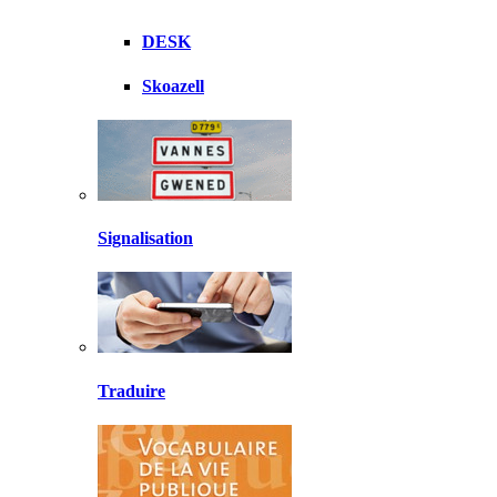
DESK
Skoazell
Signalisation
Traduire